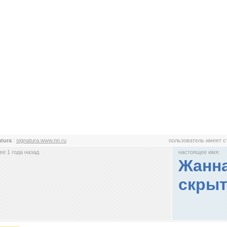
atura
:
signatura.www.nn.ru
пользователь имеет 
е 1 года назад
настоящее имя:
Жанна
скрыт