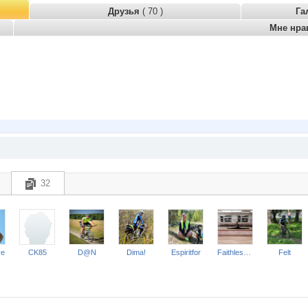
Друзья
( 70 )
Га
Мне нра
32
ve
CK85
D@N
Dima!
Espiritfor
Faithless_baptist
Felt