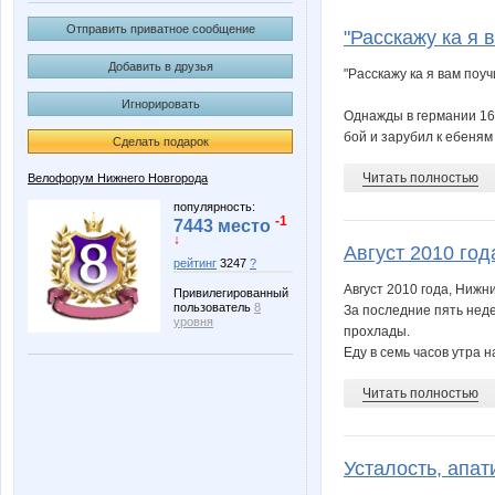
VeloRun
Vita118
Отправить приватное сообщение
"Расскажу ка я 
Добавить в друзья
"Расскажу ка я вам поуч
Игнорировать
Азъ
Мирус
Однажды в германии 16-
бой и зарубил к ебеням
Сделать подарок
Читать полностью
Велофорум Нижнего Новгорода
популярность:
-1
7443 место
↓
Август 2010 год
рейтинг
3247
?
Август 2010 года, Нижн
Привилегированный
пользователь
8
За последние пять неде
уровня
прохлады.
Еду в семь часов утра н
Читать полностью
Усталость, апати