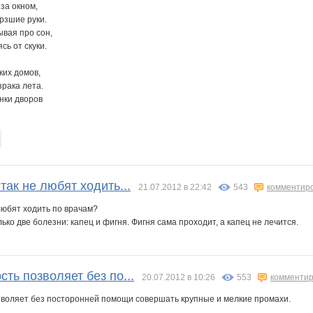
 за окном,
рзшие руки.
ывая про сон,
сь от скуки.
ких домов,
зрака лета.
нки дворов
так не любят ходить...
21.07.2012 в 22:42
543
комментир
любят ходить по врачам?
ько две болезни: капец и фигня. Фигня сама проходит, а капец не лечится.
ть позволяет без по...
20.07.2012 в 10:26
553
комментир
воляет без посторонней помощи совершать крупные и мелкие промахи.