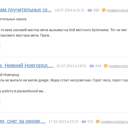
4
Zhen4ik
_nervnvs
and753
babin-spec
ekek
gigonik52
вам поучительных ск...
19.07.2014 в 15:11
580
комментиро
ительных сказок.
я
Привидение :)
Яксель
Сартр
Тави Тум
го века заезжий мастер меча вызывал на бой местного булочника. Тот не мог
 заезжего мастера меча. Преж...
а, Нижний Новгород....
31.07.2013 в 16:51
644
комментир
ий Новгород.
ль не выпало ни капли дождя. Жара стоит несусветная. Горят леса, горят то
а работу в раскалённой ма...
я, снег за окном,...
17.02.2013 в 23:23
572
комментировать