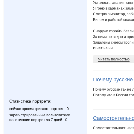
Усталость, апатия, снег
Я грею в карманах заме
Смотрю в монитор, заб
Вином и работой спасая
Снаружи коробки безли
За ними не видно и при
Завалены снегом тропи
И нет на ни...
Читать полностью
Почему русские 
Почему русские так не 
Потому что в России тол
Статистика портрета:
сейчас просматривают портрет - 0
зарегистрированные пользователи
Самостоятельнос
посетившие портрет за 7 дней - 0
Самостоятельность поз