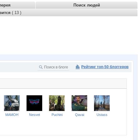
лерея
Поиск людей
вится
( 13 )
Рейтинг топ-50 блоггеров
MAMOH
Nesvet
Puchini
Qavai
Ustass