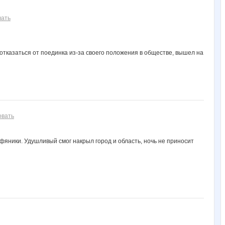
kostrov
paramon
shum1203
м@эстро
Андрей Репин
вать
 отказаться от поединка из-за своего положения в обществе, вышел на
овать
рфяники. Удушливый смог накрыл город и область, ночь не приносит