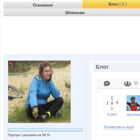
Блог
( 6 )
Основное
Шпионаж
Блог
35
*LOKI*
AverDri
Посмотреть ещё
Портрет заполнен на 99 %