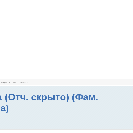
статус
«трастовый»
 (Отч. скрыто) (Фам.
а)